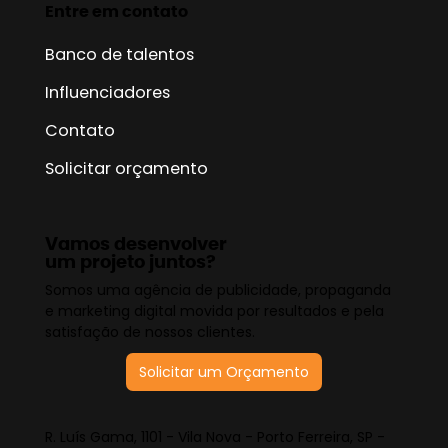
Entre em contato
Banco de talentos
Influenciadores
Contato
Solicitar orçamento
Vamos desenvolver
um projeto juntos?
Somos uma agência de publicidade, propaganda
e marketing digital movida por resultados e pela
satisfação de nossos clientes.
Solicitar um Orçamento
R. Luís Gama, 1101 - Vila Nova - Porto Ferreira, SP -