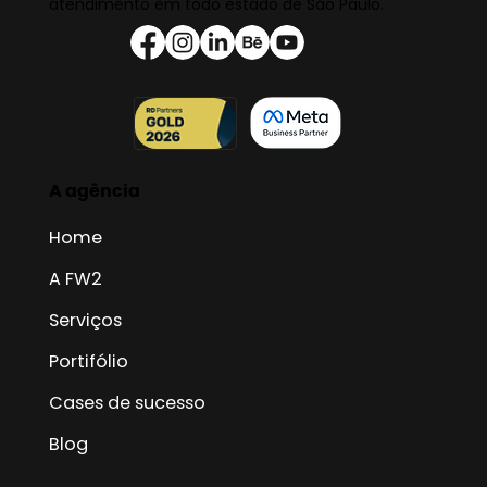
atendimento em todo estado de São Paulo.
A agência
Home
A FW2
Serviços
Portifólio
Cases de sucesso
Blog