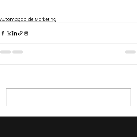
dicas exclusivas sobre marketing? 
Clique aqui
e 
entre para o nosso grupo no Telegram!
Automação de Marketing
Comentários
Escreva um comentário