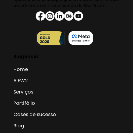
atendimento em todo estado de São Paulo.
A agência
Home
A FW2
Serviços
Portifólio
Cases de sucesso
Blog