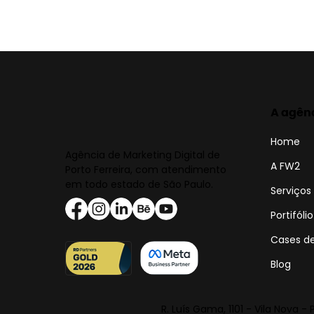
A agên
Home
Agência de Marketing Digital de
A FW2
Porto Ferreira, com atendimento
em todo estado de São Paulo.
Serviços
Portifólio
Cases d
Blog
R. Luís Gama, 1101 - Vila Nova -