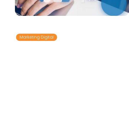
22 de jan. de 2025
4 min de leitura
Marketing Digital
As melhores plataformas de
marketing digital para
potencializar resultados
No cenário atual, onde ter uma presença online
forte é indispensável, as plataformas de
marketing digital tornam-se ferramentas...