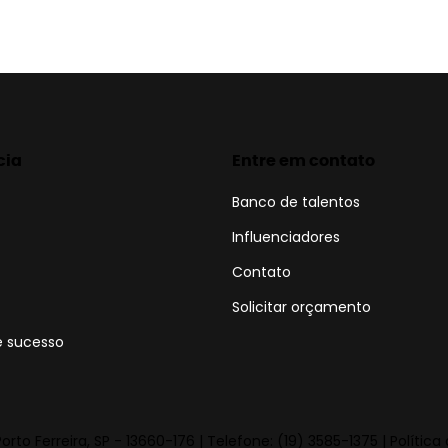
cia
Entre em contato
Banco de talentos
Influenciadores
Contato
Solicitar orçamento
e sucesso
 Porto Ferreira, SP - 13660-176 | Telefone: (19) 3585-1375 | Políti