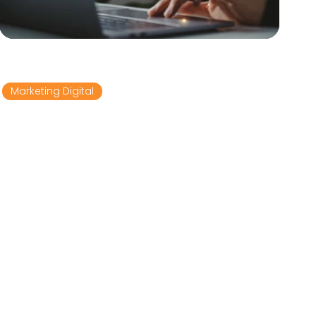
9 de jan. de 2025
5 min de leitura
Marketing Digital
7 principais tendências no
marketing digital
O marketing digital está em constante evolução,
trazendo tendências e inovações que prometem
redefinir a forma como marcas e...