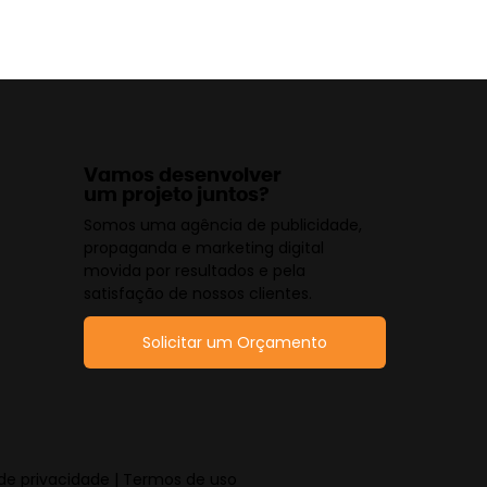
Vamos desenvolver
um projeto juntos?
Somos uma agência de publicidade,
propaganda e marketing digital
movida por resultados e pela
satisfação de nossos clientes.
Solicitar um Orçamento
ca de privacidade | Termos de uso