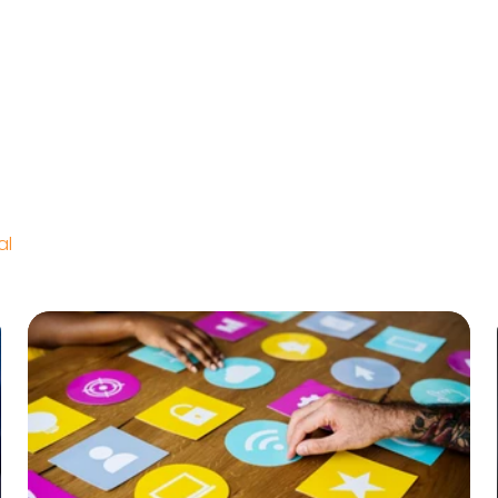
Home
A FW2
Serviços
Portifólio
Ca
al
Inbound Marketing
Redes Sociais
Automaç