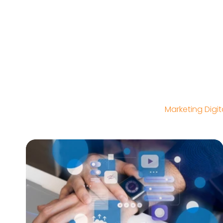
All Posts
Negócios
Dicas
Marketing Digit
Materiais Impressos
Sites
CRM
SEO