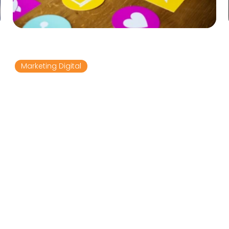
13 de jan. de 2025
5 min de leitura
Marketing Digital
6 estratégias essenciais de
marketing digital para pequenas
empresas
No atual cenário online competitivo, o marketing
digital é uma ferramenta indispensável para o
sucesso de pequenas empresas. Ele oferece...