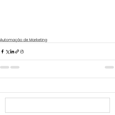
resultados reais.
Para ver mais conteúdos como esse e receber 
dicas exclusivas sobre marketing? 
Clique aqui 
e 
entre para o nosso grupo no Telegram! 
Automação de Marketing
Comentários
Escreva um comentário