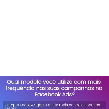
Mesmo com a automação do CBO, o 
acompanhamento constante é essencial. Monitore 
o ROI, o custo por resultado e as métricas de 
engajamento para entender se o investimento está 
sendo distribuído de forma eficiente.
Realize ajustes periódicos, seja no orçamento, nos 
criativos ou na segmentação, para manter a 
performance em alta e evitar a queda de 
resultados ao longo do tempo.
Qual modelo você utiliza com mais 
frequência nas suas campanhas no 
Facebook Ads?
Sempre uso ABO: gosto de ter mais controle sobre os 
testes.